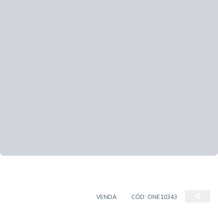
CASA EM CONDOMÍNIO
VENDA
CÓD:
ONE10343