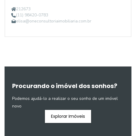
212673
(11) 98420-0783
elisa@oneconsultoriaimobiliaria.com.br
Procurando o imóvel dos sonhos?
Podemos ajudá-lo a realizar o seu sonho de um imóvel
novo
Explorar Imóveis