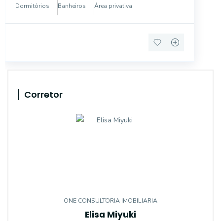
tranquilo e bem localizado, é uma excelente opção
Dormitórios
Banheiros
Área privativa
para quem busca confor
Corretor
ONE CONSULTORIA IMOBILIARIA
Elisa Miyuki