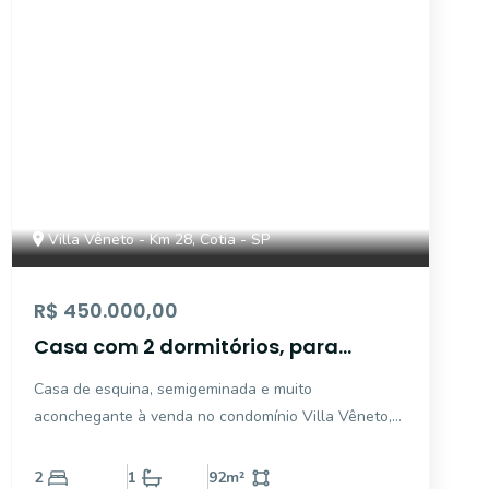
Villa Vêneto - Km 28, Cotia - SP
R$ 450.000,00
Casa com 2 dormitórios, para
venda - Granja Viana - Cotia - SP
Casa de esquina, semigeminada e muito
aconchegante à venda no condomínio Villa Vêneto,
localizado no Km 28 da Rodovia Raposo Tavares, na
região da Granja Viana. Inserida em um bairro
2
1
92
m²