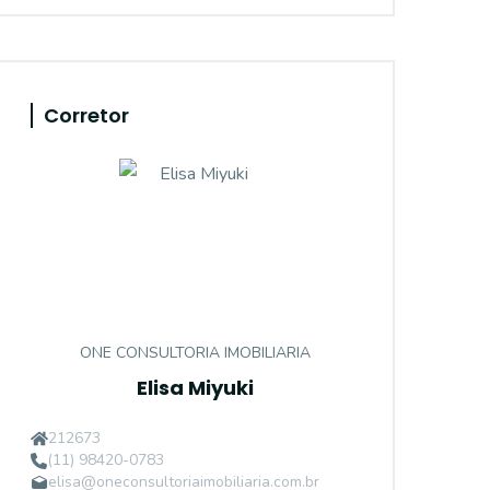
Corretor
ONE CONSULTORIA IMOBILIARIA
Elisa Miyuki
212673
(11) 98420-0783
elisa@oneconsultoriaimobiliaria.com.br