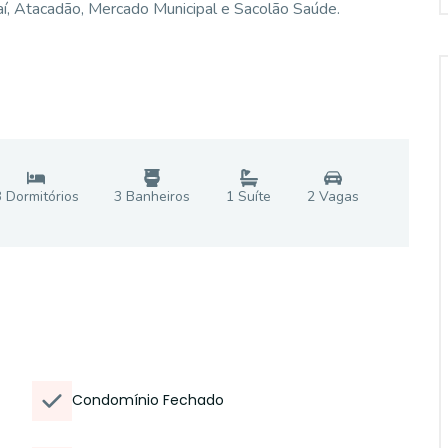
í, Atacadão, Mercado Municipal e Sacolão Saúde.
3
Dormitório
s
3
Banheiro
s
1
Suíte
2
Vaga
s
Condomínio Fechado