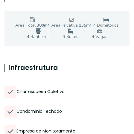
Área Total
300
m²
Área Privativa
135
m²
4
Dormitório
s
4
Banheiro
s
3
Suíte
s
4
Vaga
s
Infraestrutura
Churrasqueira Coletiva
Condomínio Fechado
Empresa de Monitoramento