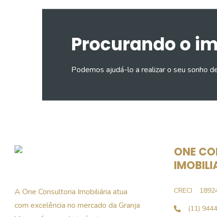
Procurando o i
Podemos ajudá-lo a realizar o seu sonho d
ONE CO
IMOBILI
CRECI
1892
A One Consultoria Imobiliária atua
com excelência no mercado da Granja
(11) 944