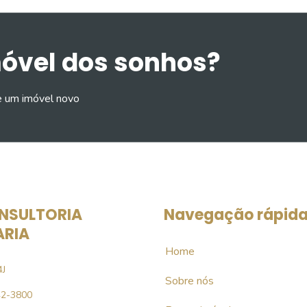
móvel dos sonhos?
e um imóvel novo
NSULTORIA
Navegação rápid
ARIA
Home
4J
Sobre nós
42-3800