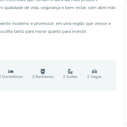
cam qualidade de vida, segurança e bem-estar, sem abrir mão
mbiente moderno e promissor, em uma região que cresce e
scolha tanto para morar quanto para investir.
2
Dormitório
s
3
Banheiro
s
2
Suíte
s
2
Vaga
s