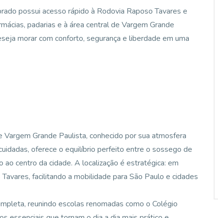
sobrado possui acesso rápido à Rodovia Raposo Tavares e
mácias, padarias e à área central de Vargem Grande
seja morar com conforto, segurança e liberdade em uma
e Vargem Grande Paulista, conhecido por sua atmosfera
uidadas, oferece o equilíbrio perfeito entre o sossego de
o ao centro da cidade. A localização é estratégica: em
avares, facilitando a mobilidade para São Paulo e cidades
completa, reunindo escolas renomadas como o Colégio
s essenciais que tornam o dia a dia mais prático e