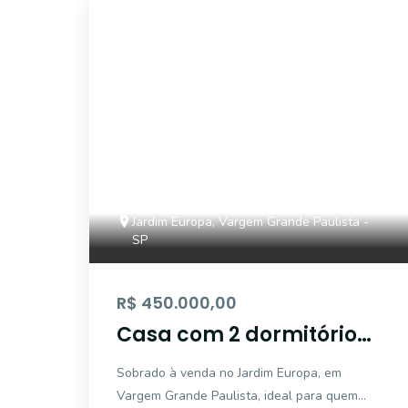
ONE9628
Jardim Europa, Vargem Grande Paulista -
SP
R$ 450.000,00
Casa com 2 dormitórios,
sendo 2 suítes para
Sobrado à venda no Jardim Europa, em
venda - Vargem Grande
Vargem Grande Paulista, ideal para quem