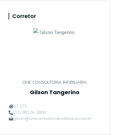
Corretor
ONE CONSULTORIA IMOBILIARIA
Gilson Tangerino
57.275
(11) 98124-3800
gilson@oneconsultoriaimobiliaria.com.br