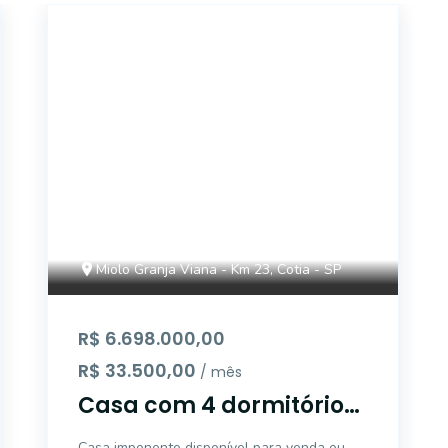
ONE6170
Miolo Granja Viana - Km 23, Cotia - SP
R$ 6.698.000,00
R$ 33.500,00
/ mês
Casa com 4 dormitórios,
sendo 4 suítes para
Casa imponente disponível para venda ou