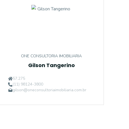
ONE CONSULTORIA IMOBILIARIA
Gilson Tangerino
57.275
(11) 98124-3800
gilson@oneconsultoriaimobiliaria.com.br