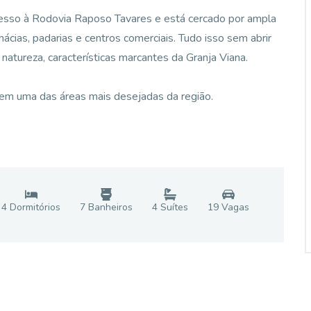
 acesso à Rodovia Raposo Tavares e está cercado por ampla
mácias, padarias e centros comerciais. Tudo isso sem abrir
natureza, características marcantes da Granja Viana.
 em uma das áreas mais desejadas da região.
4
Dormitório
s
7
Banheiro
s
4
Suíte
s
19
Vaga
s