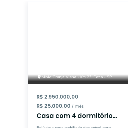
ONE7463
Miolo Granja Viana - Km 23, Cotia - SP
R$ 2.950.000,00
R$ 25.000,00
/ mês
Casa com 4 dormitórios,
sendo 4 suítes para
Belíssima casa mobiliada disponível para