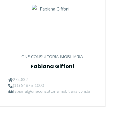
ONE CONSULTORIA IMOBILIARIA
Fabiana Giffoni
274.632
(11) 94875-1000
fabiana@oneconsultoriaimobiliaria.com.br