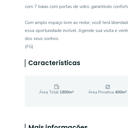
com 7 baias com portas de vidro, garantindo confort
Com amplo espaço livre ao redor, você terá liberdade
essa oportunidade incrível. Agende sua visita e ven
dos seus sonhos.
(FG)
Características
Área Total
1800
m²
Área Privativa
400
m²
Mais informações