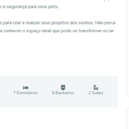
o e segurança para seus pets.
 para criar e realizar seus projetos dos sonhos. Não perca
ha conhecer o espaço ideal que pode se transformar no lar
7
Dormitório
s
6
Banheiro
s
2
Suíte
s