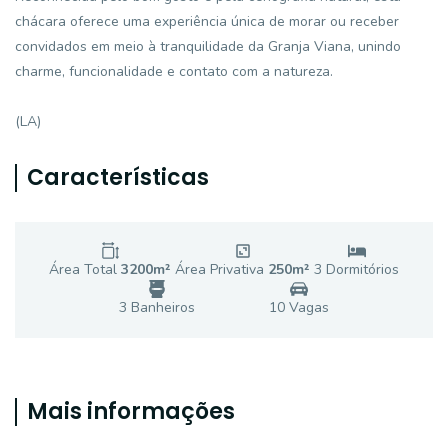
chácara oferece uma experiência única de morar ou receber
convidados em meio à tranquilidade da Granja Viana, unindo
charme, funcionalidade e contato com a natureza.
(LA)
Características
Área Total
3200
m²
Área Privativa
250
m²
3
Dormitório
s
3
Banheiro
s
10
Vaga
s
Mais informações