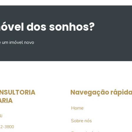
móvel dos sonhos?
e um imóvel novo
NSULTORIA
Navegação rápid
ARIA
Home
4J
Sobre nós
42-3800