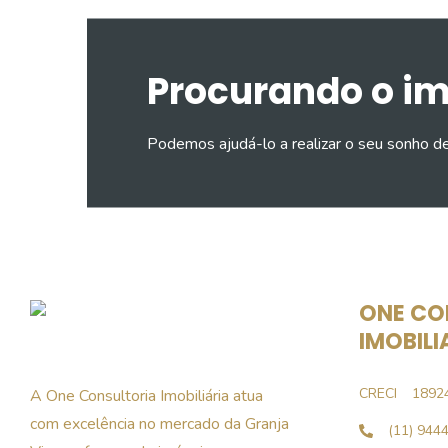
Procurando o i
Podemos ajudá-lo a realizar o seu sonho d
ONE CO
IMOBILI
CRECI
1892
A One Consultoria Imobiliária atua
com excelência no mercado da Granja
(11) 944