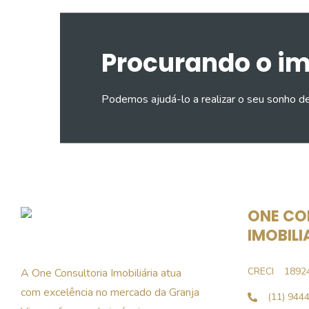
Procurando o i
Podemos ajudá-lo a realizar o seu sonho d
ONE CO
IMOBILI
CRECI
1892
A One Consultoria Imobiliária atua
com excelência no mercado da Granja
(11) 944