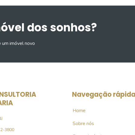
móvel dos sonhos?
e um imóvel novo
NSULTORIA
Navegação rápid
ARIA
Home
4J
Sobre nós
42-3800