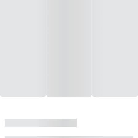
CASA
VENDA
CÓD: 19327