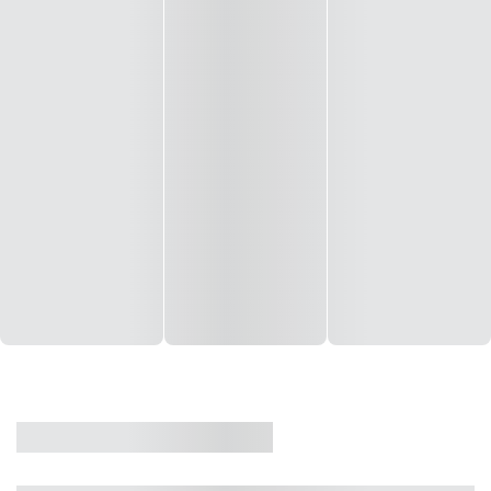
CASA
VENDA
CÓD: 19327