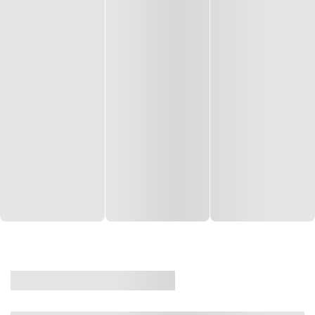
CASA
VENDA
CÓD: 19327