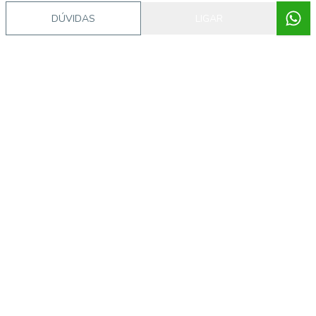
DÚVIDAS
LIGAR
Corretor
ONE CONSULTORIA IMOBILIARIA
Gilson Tangerino
57.275
(11) 98124-3800
gilson@oneconsultoriaimobiliaria.com.br