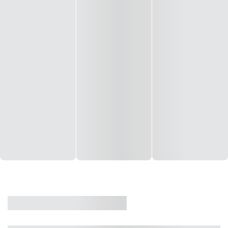
CASA
VENDA
CÓD: 19327