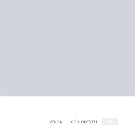
TERRENO DE RUA
VENDA
CÓD:
ONE5371