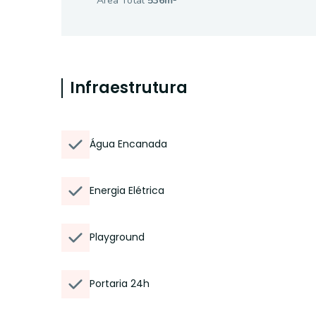
Área Total
536
m²
Infraestrutura
Água Encanada
Energia Elétrica
Playground
Portaria 24h