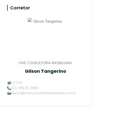
Corretor
ONE CONSULTORIA IMOBILIARIA
Gilson Tangerino
57.275
(11) 98124-3800
gilson@oneconsultoriaimobiliaria.com.br