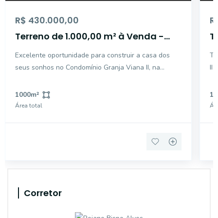
R$ 430.000,00
R
Terreno de 1.000,00 m² à Venda -
T
Granja Viana - Cotia - SP
G
Excelente oportunidade para construir a casa dos
Te
seus sonhos no Condomínio Granja Viana II, na
II
região da Granja Viana. Com 1.000 m² de área, este
Lo
terreno em aclive oferece um projeto arquitetônico
to
1000
m²
10
diferenciado, valorizando a vista, a iluminação
co
Área total
Áre
natural e
pa
Corretor