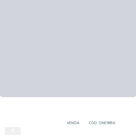
TERRENO EM CONDOMÍNIO
VENDA
CÓD:
ONE9850