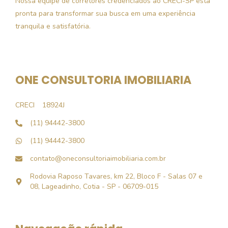
Nossa equipe de corretores credenciados ao CRECI-SP está
pronta para transformar sua busca em uma experiência
tranquila e satisfatória.
ONE CONSULTORIA IMOBILIARIA
CRECI
18924J
(11) 94442-3800
(11) 94442-3800
contato@oneconsultoriaimobiliaria.com.br
Rodovia Raposo Tavares, km 22, Bloco F - Salas 07 e
08, Lageadinho, Cotia - SP - 06709-015