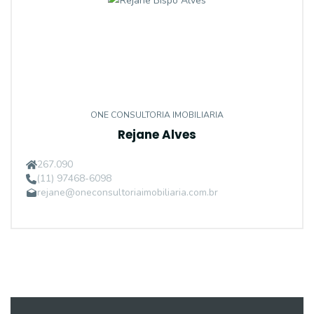
ONE CONSULTORIA IMOBILIARIA
Rejane Alves
267.090
(11) 97468-6098
rejane@oneconsultoriaimobiliaria.com.br