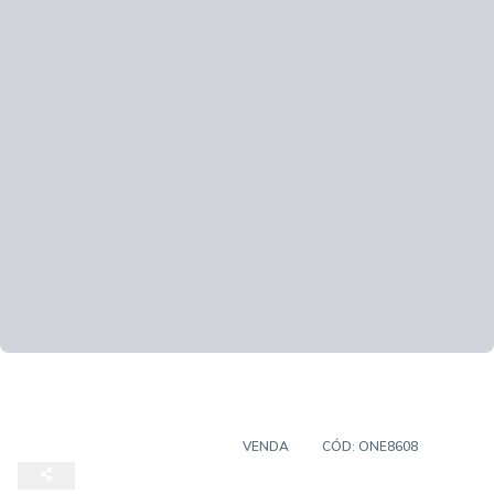
TERRENO EM CONDOMÍNIO
VENDA
CÓD:
ONE8608