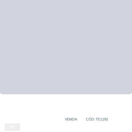
TERRENO EM CONDOMÍNIO
VENDA
CÓD:
TE1192