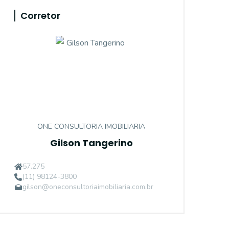
Corretor
ONE CONSULTORIA IMOBILIARIA
Gilson Tangerino
57.275
(11) 98124-3800
gilson@oneconsultoriaimobiliaria.com.br