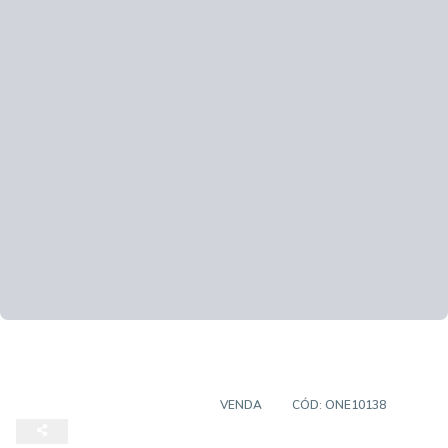
TERRENO EM CONDOMÍNIO
VENDA
CÓD:
ONE10138