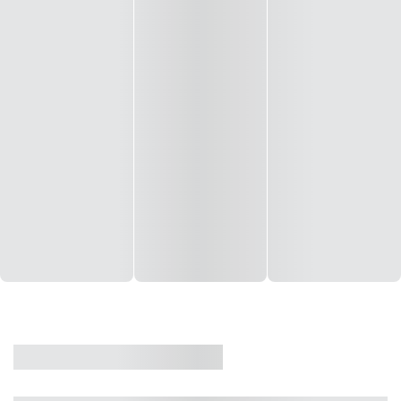
CASA
VENDA
CÓD: 19327