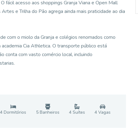
 O fácil acesso aos shoppings Granja Viana e Open Mall
 Artes e Trilha do Pão agrega ainda mais praticidade ao dia
dade com o miolo da Granja e colégios renomados como
a academia Cia Athletica. O transporte público está
ão conta com vasto comércio local, incluindo
tarias.
4
Dormitório
s
5
Banheiro
s
4
Suíte
s
4
Vaga
s