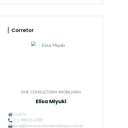
Corretor
ONE CONSULTORIA IMOBILIARIA
Elisa Miyuki
212673
(11) 98420-0783
elisa@oneconsultoriaimobiliaria.com.br