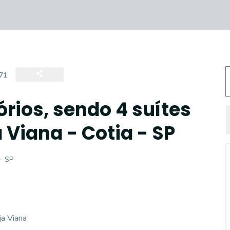
71
rios, sendo 4 suítes
Viana - Cotia - SP
 - SP
ja Viana