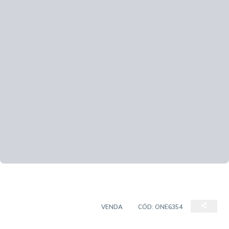
CASA EM CONDOMÍNIO
VENDA
CÓD:
ONE6354