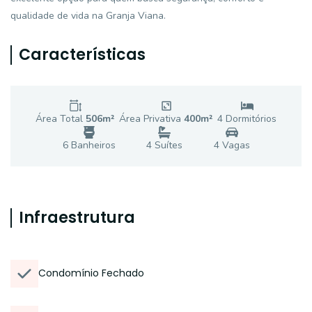
qualidade de vida na Granja Viana.
Características
Área Total
506
m²
Área Privativa
400
m²
4
Dormitório
s
6
Banheiro
s
4
Suíte
s
4
Vaga
s
Infraestrutura
Condomínio Fechado