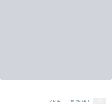
CASA EM CONDOMÍNIO
VENDA
CÓD:
ONE6634