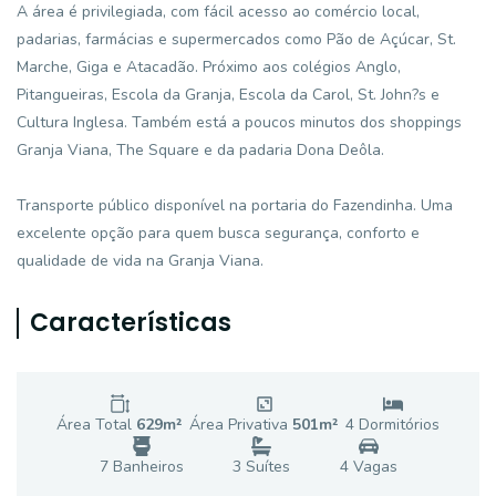
A área é privilegiada, com fácil acesso ao comércio local,
padarias, farmácias e supermercados como Pão de Açúcar, St.
Marche, Giga e Atacadão. Próximo aos colégios Anglo,
Pitangueiras, Escola da Granja, Escola da Carol, St. John?s e
Cultura Inglesa. Também está a poucos minutos dos shoppings
Granja Viana, The Square e da padaria Dona Deôla.
Transporte público disponível na portaria do Fazendinha. Uma
excelente opção para quem busca segurança, conforto e
qualidade de vida na Granja Viana.
Características
Área Total
629
m²
Área Privativa
501
m²
4
Dormitório
s
7
Banheiro
s
3
Suíte
s
4
Vaga
s