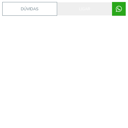
DÚVIDAS
LIGAR
Video do imóvel
Imóveis semelhantes