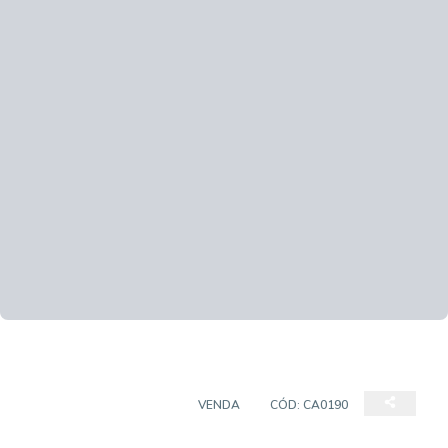
CASA EM CONDOMÍNIO
VENDA
CÓD:
CA0190