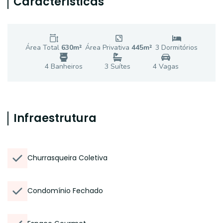
Características
Área Total
630
m²
Área Privativa
445
m²
3
Dormitório
s
4
Banheiro
s
3
Suíte
s
4
Vaga
s
Infraestrutura
Churrasqueira Coletiva
Condomínio Fechado