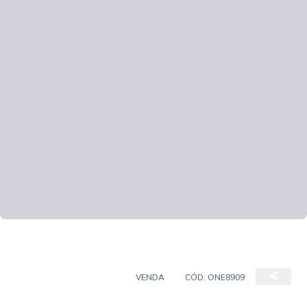
CASA EM CONDOMÍNIO
VENDA
CÓD:
ONE8909