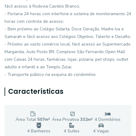
fácil acesso à Rodovia Castelo Branco;
- Portaria 24 horas com interfone e sistema de monitoramento 24
horas com controle de acesso;
- Bem próximo ao Colégio Sidarta, Doce Geração, Madre Iva e
Samarah e fácil acesso aos Colégios Objetivo, Talento e Desafio;
- Próximo ao vasto comércio local, fácil acesso ao Supermercado
Margarida, Auto Posto BR, Complexo São Fernando Open Mall
com Caixas 24 horas, farmácias, lojas, pizzaria, pet shops, outlet
adulto e infantil e ao Templo Zulai;
- Transporte público na esquina do condomínio.
Características
Área Total
507
m²
Área Privativa
332
m²
4
Dormitório
s
4
Banheiro
s
4
Suíte
s
4
Vaga
s