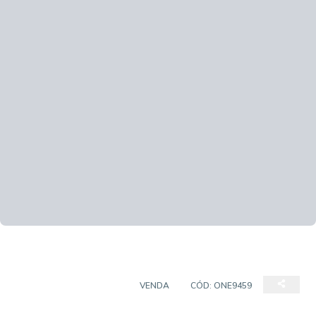
CASA EM CONDOMÍNIO
VENDA
CÓD:
ONE9459