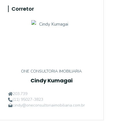
Corretor
ONE CONSULTORIA IMOBILIARIA
Cindy Kumagai
203.739
(11) 95027-3823
cindy@oneconsultoriaimobiliaria.com.br