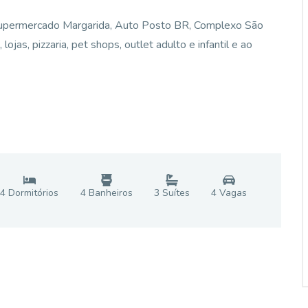
o Supermercado Margarida, Auto Posto BR, Complexo São
jas, pizzaria, pet shops, outlet adulto e infantil e ao
4
Dormitório
s
4
Banheiro
s
3
Suíte
s
4
Vaga
s