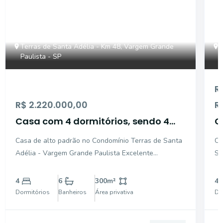
Terras de Santa Adélia - Km 48, Vargem Grande
T
Paulista - SP
P
R
R$ 2.220.000,00
R
Casa com 4 dormitórios, sendo 4
C
suítes para venda -Vargem Grande
s
Casa de alto padrão no Condomínio Terras de Santa
Ca
Paulista - SP
V
Adélia - Vargem Grande Paulista Excelente
Sa
oportunidade para quem busca conforto, sofisticação
So
e qualidade de vida em um dos condomínios mais
am
4
6
300
m²
4
desejados da região. Esta residência impressiona
ár
Dormitórios
Banheiros
Área privativa
Do
pela distrib
pl