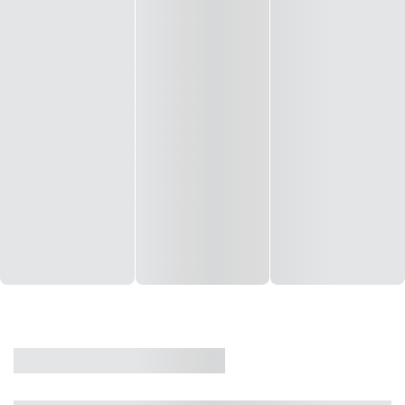
CASA
VENDA
CÓD: 19327