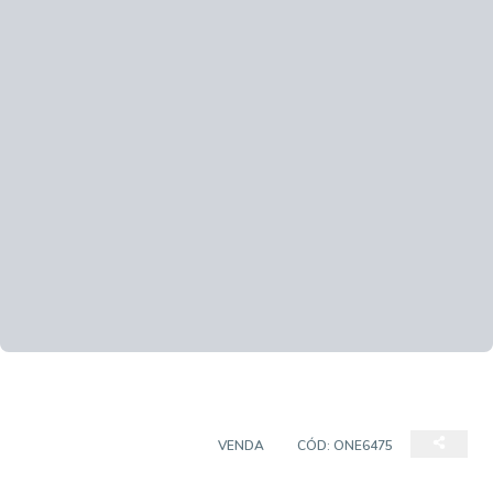
CASA EM CONDOMÍNIO
VENDA
CÓD:
ONE6475