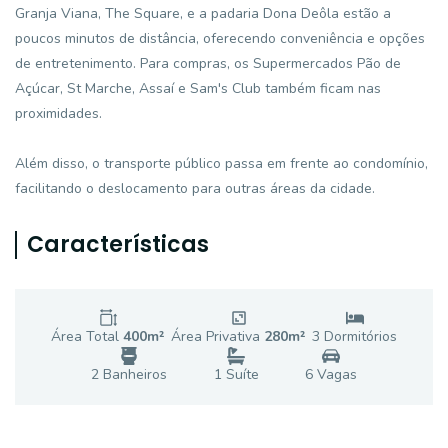
Granja Viana, The Square, e a padaria Dona Deôla estão a
poucos minutos de distância, oferecendo conveniência e opções
de entretenimento. Para compras, os Supermercados Pão de
Açúcar, St Marche, Assaí e Sam's Club também ficam nas
proximidades.
Além disso, o transporte público passa em frente ao condomínio,
facilitando o deslocamento para outras áreas da cidade.
Características
Área Total
400
m²
Área Privativa
280
m²
3
Dormitório
s
2
Banheiro
s
1
Suíte
6
Vaga
s