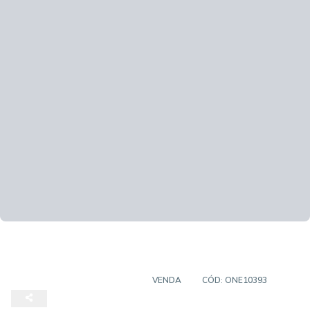
TERRENO EM CONDOMÍNIO
VENDA
CÓD:
ONE10393