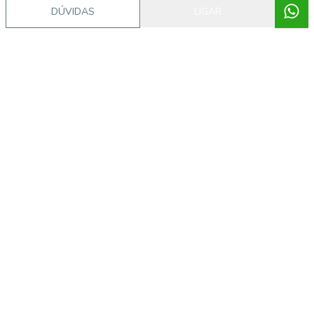
DÚVIDAS
LIGAR
Video do imóvel
Imóveis semelhantes
ONE8181