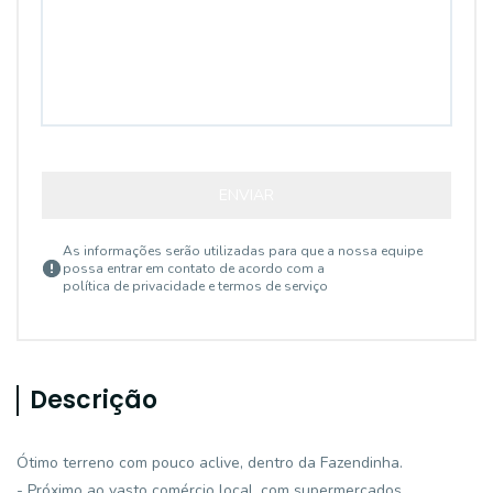
ENVIAR
As informações serão utilizadas para que a nossa equipe
possa entrar em contato de acordo com a
política de privacidade e termos de serviço
Descrição
Ótimo terreno com pouco aclive, dentro da Fazendinha.
- Próximo ao vasto comércio local, com supermercados,