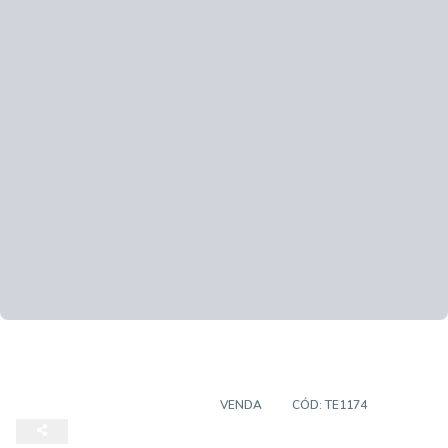
TERRENO EM CONDOMÍNIO
VENDA
CÓD:
TE1174